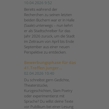
Stadt Halle (Saale)
10.04.2026 9:52
Bereits während der
Recherchen zu seinen letzten
beiden Büchern war er in Halle
(Saale) unterwegs – nun kehrt
er als Stadtschreiber für das
Jahr 2026 zurück, um die Stadt
im Zeitraum von April bis Ende
September aus einer neuen
Perspektive zu entdecken.
Bewerbungsphase für das
41.Treffen junger
Autor*innen 2026 der
02.04.2026 10:40
Berliner Festspiele
Du schreibst gern Gedichte,
gestartet
Theaterstücke,
Kurzgeschichten, Slam Poetry
oder experimentierst mit
Sprache? Du willst deine Texte
vor Publikum bei einer Lesung