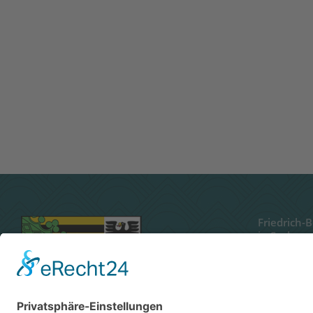
Friedrich-
in Sachsen
Paracelsuss
06114 Halle
Tel.: 0345 
Email: info