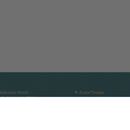
Bödecker-Kreis
Autor*innen
-Anhalt e.V. (FBK)
Publikationen
Literaturförderung
tr. 2b
 (Saale)
Literaturbeirat
Landesliteraturtage
- 78 28 42 10
@fbk-lsa.de