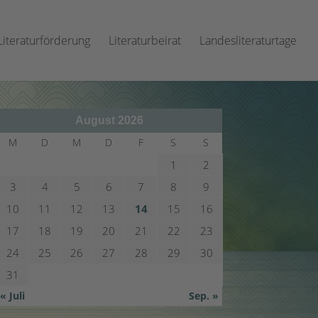
Literaturförderung
Literaturbeirat
Landesliteraturtage
August 2026
M
D
M
D
F
S
S
1
2
3
4
5
6
7
8
9
10
11
12
13
14
15
16
17
18
19
20
21
22
23
24
25
26
27
28
29
30
31
« Juli
Sep. »