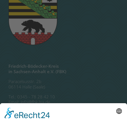
Friedrich-Bödecker-Kreis
in Sachsen-Anhalt e.V. (FBK)
Paracelsusstr. 2b
06114 Halle (Saale)
Tel.: 0345 - 78 28 42 10
Email: info@fbk-lsa.de