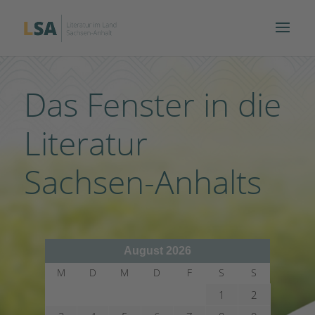
Das Fenster in die
Literatur
Sachsen-Anhalts
August 2026
M
D
M
D
F
S
S
1
2