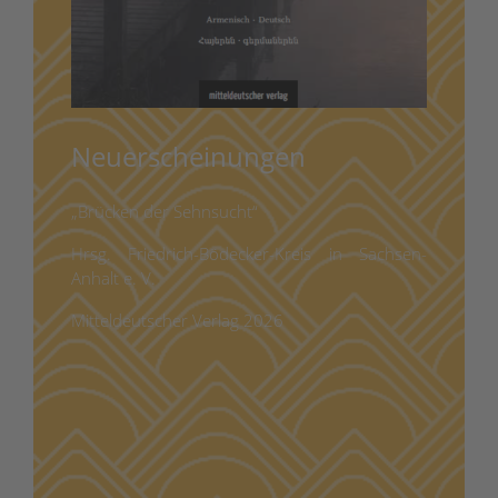
Neuerscheinungen
„Brücken der Sehnsucht“
Hrsg. Friedrich-Bödecker-Kreis in Sachsen-
Anhalt e. V.
Mitteldeutscher Verlag 2026