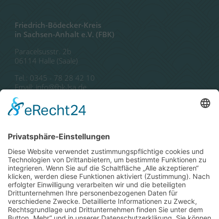
Friedrich-Bödecker-Kreis
in Sachsen-Anhalt e.V. (FBK)
Paracelsusstr. 2b
06114 Halle (Saale)
Tel.: 0345 - 78 28 42 10
Email: info@fbk-lsa.de
Autor*innen
Publikationen
Literaturförderung
Literaturbeirat
Landesliteraturtage