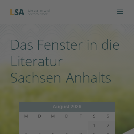
Das Fenster in die
Literatur
Sachsen-Anhalts
August 2026
M
D
M
D
F
S
S
1
2