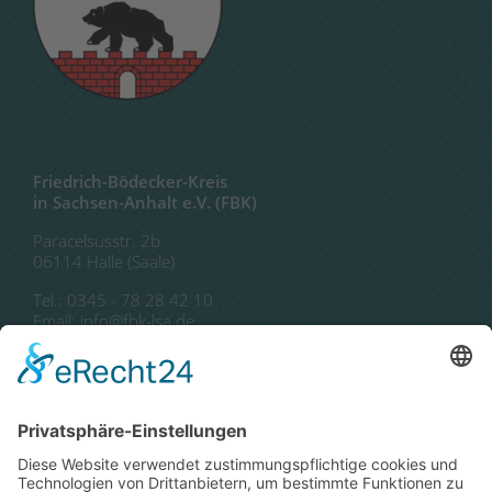
Friedrich-Bödecker-Kreis
in Sachsen-Anhalt e.V. (FBK)
Paracelsusstr. 2b
06114 Halle (Saale)
Tel.: 0345 - 78 28 42 10
Email: info@fbk-lsa.de
Autor*innen
Publikationen