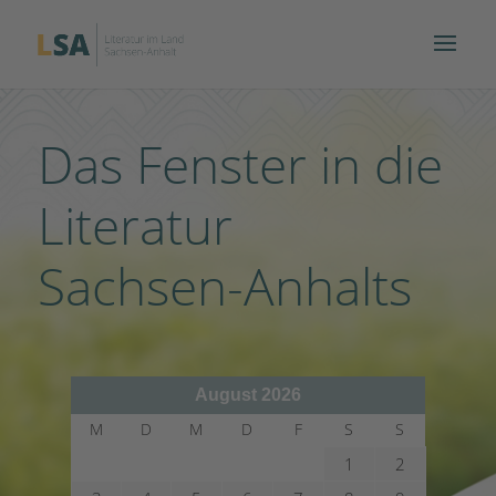
Das Fenster in die
Literatur
Sachsen-Anhalts
August 2026
M
D
M
D
F
S
S
1
2