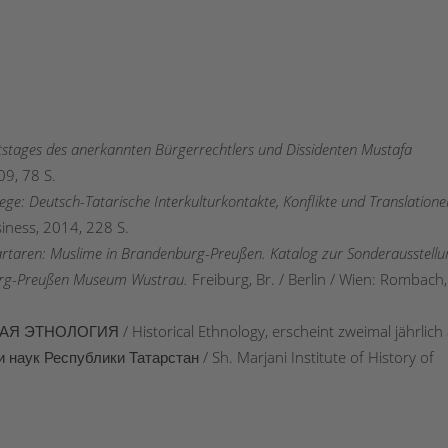
rtstages des anerkannten Bürgerrechtlers und Dissidenten Mustafa
09, 78 S.
ge: Deutsch-Tatarische Interkulturkontakte, Konflikte und Translatione
siness, 2014, 228 S.
rtaren: Muslime in Brandenburg-Preußen. Katalog zur Sonderausstellu
urg-Preußen Museum Wustrau.
Freiburg, Br. / Berlin / Wien: Rombach,
Я ЭТНОЛОГИЯ / Historical Ethnology, erscheint zweimal jährlich
ук Республики Татарстан / Sh. Marjani Institute of History of