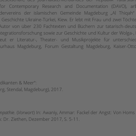
for Contemporary Research and Documentation (DAVO), arb
ördervereins der islamischen Gemeinde Magdeburg „Al Thiqah“
 Geschichte Ukraine-Türkei, Kiew. Er lebt mit Frau und zwei Töchte
Autor von über 230 Fachtexten und Büchern zur tatarisch-deut
Integrationsforschung sowie zur Geschichte und Kultur der Wolga-, 
ut er Literatur-, Theater- und Musikprojekte für unterschied
raturhaus Magdeburg, Forum Gestaltung Magdeburg, Kaiser-Otto
adikanten & Meer“:
berg, Stendal, Magdeburg), 2017.
Empathie
. (
Vorwort
) In: Awaniy, Ammar: Fackel der Angst: Von Homs
 Dr. Ziethen, Dezember 2017, S. 5-11.