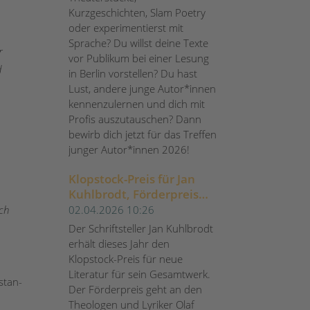
Kurzgeschichten, Slam Poetry
oder experimentierst mit
Sprache? Du willst deine Texte
r
vor Publikum bei einer Lesung
d
in Berlin vorstellen? Du hast
Lust, andere junge Autor*innen
kennenzulernen und dich mit
Profis auszutauschen? Dann
bewirb dich jetzt für das Treffen
junger Autor*innen 2026!
Klopstock-Preis für Jan
Kuhlbrodt, Förderpreis
für Olaf Wisch
02.04.2026 10:26
ach
Der Schriftsteller Jan Kuhlbrodt
erhält dieses Jahr den
Klopstock-Preis für neue
Literatur für sein Gesamtwerk.
stan-
Der Förderpreis geht an den
Theologen und Lyriker Olaf