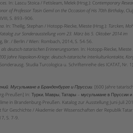
nces
. In: Lascu Stoica / Fetisleam, Melek (Hrsg.): Co
ntemporary Resear
nor of Professor Tasin Gemil on the Occasion of His 70th Birthday
, Clu
VIII, S. 893–906.
ha
. In: Theilig, Stephan / Hotopp-Riecke, Mieste (Hrsg.):
Türcken, Mo
Katalog zur Sonderausstellung vom 23. März bis 5. Oktober 2014 im
g, Br. / Berlin / Wien: Rombach, 2014, S. 54-56.
s als deutsch-tatarischen Erinnerungsorten.
In: Hotopp-Riecke, Mieste 
00 Jahre Napoleon-Kriege: deutsch-tatarische Interkulturkontakte, Konf
 Sonderausg. Studia Turcologica u. Schriftenreihe des ICATAT, Nr. 1)
ений
. Мусульмане
в
Бранденбурге
и
Пруссии
.
[600 Jahre tatarisc
rg-Preußen] In: Турки, Мавры, Татары – мусульмане в Пруссии и
ime in Brandenburg-Preußen. Katalog zur Ausstellung Juni-Juli 201
für Geschichte / Akademie der Wissenschaften der Republik Tatar
, S. 7-9.