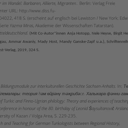
 im Wandel: Barbaren, Alliierte, Migranten..
Berlin: Verlag Freie
unter URL: http://www.diss.fu-
4022, 418 S. (erscheint auf englisch bei Lewiston / New York: Edw
 Serie
Yazma Miras
, Akademie der Wissenschaften Tatarstan).
teldeutschland.
(Mit Co-Autor*innen Anja Hotopp, Nele Heyse, Birgit He
hligau, Ammar Awaniy, Mady Host, Mandy Ganske-Zapf u.a.), Schriftenrei
st-Verlag, 2019, 324 S.
 Bildungsmodule zur interkulturellen Geschichte Sachsen-Anhalts.
In:
Т
блемалары: теория hәм ѳйрәнү тәҗрибәce
.
Халыкара
фәнни
-га
f Turkic and Finno-Ugrian philology: Theory and experiences of teachin
l conference in honour of the 80. birthday of Leonid Šaysultanovič Arslan
ersity of Kazan / Volga Area, S. 229-235.
ch and Teaching
f
or German Turkologists between Regional
History,