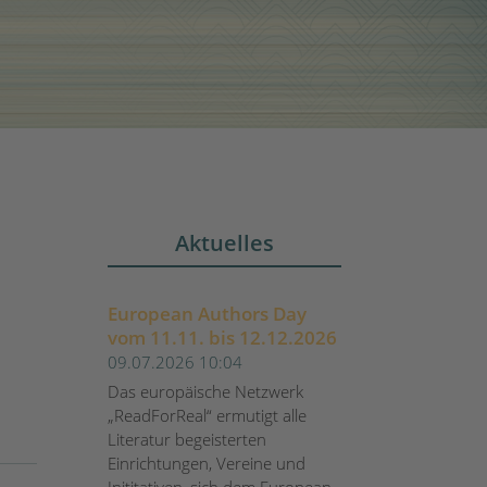
Aktuelles
European Authors Day
vom 11.11. bis 12.12.2026
09.07.2026 10:04
Das europäische Netzwerk
„ReadForReal“ ermutigt alle
Literatur begeisterten
Einrichtungen, Vereine und
Inititativen, sich dem European