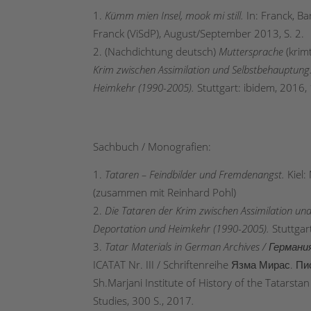
Kümm mien Insel, mook mi still.
In: Franck, Ba
Franck (ViSdP), August/September 2013, S. 2.
(Nachdichtung deutsch)
Muttersprache
(krim
Krim zwischen Assimilation und Selbstbehauptung
Heimkehr (1990-2005).
Stuttgart: ibidem, 2016,
Sachbuch / Monografien:
Tataren – Feindbilder und Fremdenangst.
Kiel
(zusammen mit Reinhard Pohl)
Die Tataren der Krim zwischen Assimilation u
Deportation und Heimkehr (1990-2005).
Stuttgar
Tatar Materials in German Archives / Герм
ICATAT Nr. III / Schriftenreihe Язма Мирас. 
Sh.Marjani Institute of History of the Tatarsta
Studies, 300 S., 2017
.