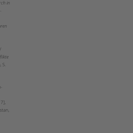
ch in
j-
hren
/
likte
, S.
h-
7],
stan,