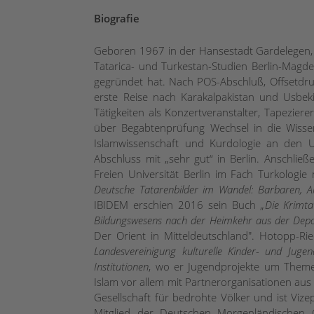
Biografie
Geboren 1967 in der Hansestadt Gardelegen, Al
Tatarica- und Turkestan-Studien Berlin-Mag
gegründet hat. Nach POS-Abschluß, Offsetdr
erste Reise nach Karakalpakistan und Usbeki
Tätigkeiten als Konzertveranstalter, Tapezi
über Begabtenprüfung Wechsel in die Wissen
Islamwissenschaft und Kurdologie an den U
Abschluss mit „sehr gut“ in Berlin. Anschließ
Freien Universität Berlin im Fach Turkologie
Deutsche Tatarenbilder im Wandel: Barbaren, All
IBIDEM erschien 2016 sein Buch „
Die Krimta
Bildungswesens nach der Heimkehr aus der Depo
Der Orient in Mitteldeutschland". Hotopp-Riec
Landesvereinigung kulturelle Kinder- und Juge
Institutionen
, wo er Jugendprojekte um Themen
Islam vor allem mit Partnerorganisationen aus 
Gesellschaft für bedrohte Völker und ist Viz
Mitglied der Deutschen Morgenländischen Ge