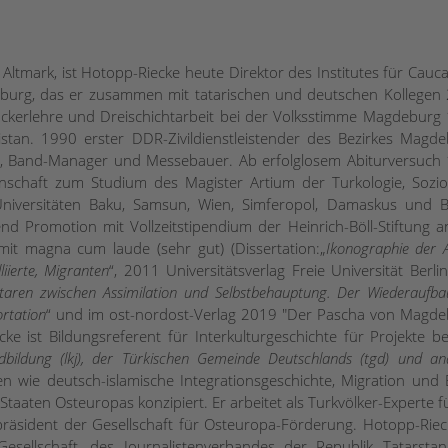
tmark, ist Hotopp-Riecke heute Direktor des Institutes für Caucas
deburg, das er zusammen mit tatarischen und deutschen Kollegen
uckerlehre und Dreischichtarbeit bei der Volksstimme Magdeburg
stan. 1990 erster DDR-Zivildienstleistender des Bezirkes Magde
erer, Band-Manager und Messebauer. Ab erfolglosem Abiturversuch
schaft zum Studium des Magister Artium der Turkologie, Soziol
niversitäten Baku, Samsun, Wien, Simferopol, Damaskus und Be
end Promotion mit Vollzeitstipendium der Heinrich-Böll-Stiftung a
 mit magna cum laude (sehr gut) (Dissertation:„
Ikonographie der 
iierte, Migranten
“, 2011 Universitätsverlag Freie Universität Berlin
taren zwischen Assimilation und Selbstbehauptung. Der Wiederaufba
rtation
“ und im ost-nordost-Verlag 2019 "Der Pascha von Magde
ke ist Bildungsreferent für Interkulturgeschichte für Projekte be
ndbildung (lkj), der Türkischen Gemeinde Deutschlands (tgd) und an
 wie deutsch-islamische Integrationsgeschichte, Migration und 
Staaten Osteuropas konzipiert. Er arbeitet als Turkvölker-Experte f
epräsident der Gesellschaft für Osteuropa-Förderung. Hotopp-Rieck
sellschaft, des Journalistenverbandes der Republik Tatarstan