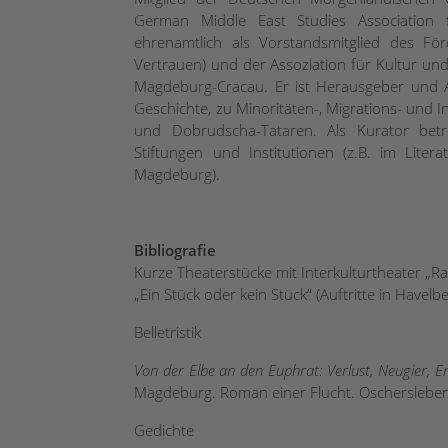
German Middle East Studies Association 
ehrenamtlich als Vorstandsmitglied des F
Vertrauen) und der Assoziation für Kultur und
Magdeburg-Cracau. Er ist Herausgeber und 
Geschichte, zu Minoritäten-, Migrations- und 
und Dobrudscha-Tataren. Als Kurator betre
Stiftungen und Institutionen (z.B. im Lite
Magdeburg).
Bibliografie
Kurze Theaterstücke mit Interkulturtheater „R
„Ein Stück oder kein Stück“ (Auftritte in Havel
Belletristik
Von der Elbe an den Euphrat: Verlust, Neugier, 
Magdeburg. Roman einer Flucht. Oschersleben:
Gedichte