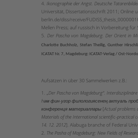
Ikonographie der Angst. Deutsche Tatarenbilder
Universität, Dissertationsschrift 2011; Online 
berlin.de/diss/receive/FUDISS_thesis_00000010
Mellen Press; auf russisch in Vorbereitung für
Der Pascha von Magdeburg. Der Orient in Mit
Charlotte Buchholz, Stefan Theilig, Gunther Hirsc
ICATAT Nr. 7, Magdeburg: ICATAT-Verlag / Ost-Nordo
Aufsätzen in über 30 Sammelwerken z.B.:
„
Der Pascha von Magdeburg“. Interdisziplinäre
hәм фин-угор филологиясенең актуаль про
конференця
материаллары
[
Actual problems o
Materials of the International scientific-practica
14. 12. 2012
]. Alabuga branche of Federal Univ
The Pasha of Magdeburg: New Fields of Resear