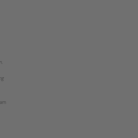
n
.
ng
 am