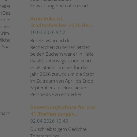
Entwicklung noch offen sind.
eitet
 (Das
Aron Boks ist
rn in
Stadtschreiber 2026 der
schen
Stadt Halle (Saale)
10.04.2026 9:52
Krim-
liche
Bereits während der
-Saal
Recherchen zu seinen letzten
beiden Büchern war er in Halle
(Saale) unterwegs – nun kehrt
er als Stadtschreiber für das
Jahr 2026 zurück, um die Stadt
im Zeitraum von April bis Ende
September aus einer neuen
Perspektive zu entdecken.
Bewerbungsphase für das
 nach
41.Treffen junger
Autor*innen 2026 der
02.04.2026 10:40
Berliner Festspiele
Du schreibst gern Gedichte,
gestartet
Theaterstücke,