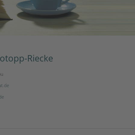
otopp-Riecke
au
at.de
de