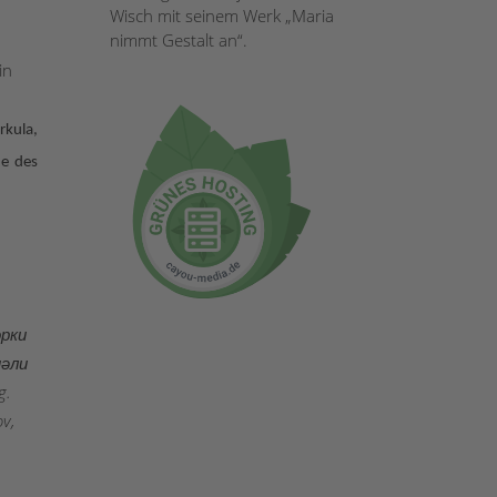
Wisch mit seinem Werk „Maria
nimmt Gestalt an“.
in
rkula,
he des
ѳрки
мәли
g.
ov,