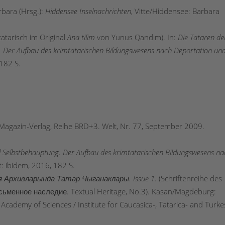
rbara (Hrsg.):
Hiddensee
Inselnachrichten
, Vitte/Hiddensee: Barbara
tatarisch im Original
Ana tilim
von Yunus Qandım). In:
Die Tataren de
. Der Aufbau des krimtatarischen Bildungswesens nach Deportation un
 182 S.
: Magazin-Verlag, Reihe BRD+3. Welt, Nr. 77, September 2009.
nd Selbstbehauptung. Der Aufbau des krimtatarischen Bildungswesens n
t: ibidem, 2016, 182 S.
ания Архивларында Татар Чыганаклары. Issue 1.
(Schriftenreihe des
Письменное наследие. Textual Heritage, No.3). Kasan/Magdeburg:
n Academy of Sciences / Institute for Caucasica-, Tatarica- and Turke