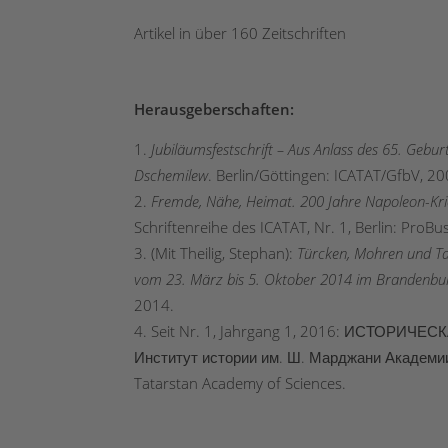
Artikel in über 160 Zeitschriften
Herausgeberschaften:
Jubiläumsfestschrift – Aus Anlass des 65. Gebu
Dschemilew
. Berlin/Göttingen: ICATAT/GfbV, 20
Fremde, Nähe, Heimat. 200 Jahre Napoleon-Krie
Schriftenreihe des ICATAT, Nr. 1, Berlin: ProBu
(Mit Theilig, Stephan):
Türcken, Mohren und Ta
vom 23. März bis 5. Oktober 2014 im Brandenb
2014.
Seit Nr. 1, Jahrgang 1, 2016: ИСТОРИЧЕСКА
Институт истории им. Ш. Марджани Академии на
Tatarstan Academy of Sciences.