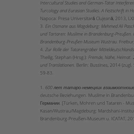
Intercultural Studies
and
German-Tatar Interfere
Turcology and Eurasian Studies. A Fe
stschrift in
Ho
Napoca: Presa Universitară Clujeană, 2013, LXX
Ein Osmane aus Magdeburg: Mehmed Ali Pasc
und Tartaren: Muslime in Brandenburg-Preußen. 
Brandenburg-Preußen Museum Wustrau.
Freibur
Zur Rolle der Tatarengräber Mitteldeutschland
Theilig, Stephan (Hrsg.):
Fremde, Nähe, Heimat. 2
und Translationen.
Berlin: Bussines, 2014 (zugl.
59-83.
600 лет
татаро
-немецких
взаимоотнош
deutsche Beziehungen. Muslime in Brandenbu
Германии. [Türken, Mohren und Tataren - Musl
Kasan/Wustrau/Magdeburg: Mardshani-Institut 
Brandenburg-Preußen-Museum u. ICATAT, 2017