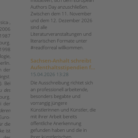
Authors Day anzuschließen.
Zwischen dem 11. November
und dem 12. Dezember 2026
ica-,
sind alle
 2006
Literaturveranstaltungen und
 1987
literarischen Formate unter
burg.
#readforreal willkommen.
 1998
ogie,
Sachsen-Anhalt schreibt
rlin.
Aufenthaltsstipendien für
n der
Künstlerinnen und
15.04.2026 13:28
Angst.
Künstler aus
Die Ausschreibung richtet sich
). Bei
an professionell arbeitende,
u des
besonders begabte und
burg.
vorrangig jüngere
i der
Künstlerinnen und Künstler, die
deren
mit ihrer Arbeit bereits
Euro-
öffentliche Anerkennung
ür die
gefunden haben und die in
e ist
ihrer künstlerischen
, der