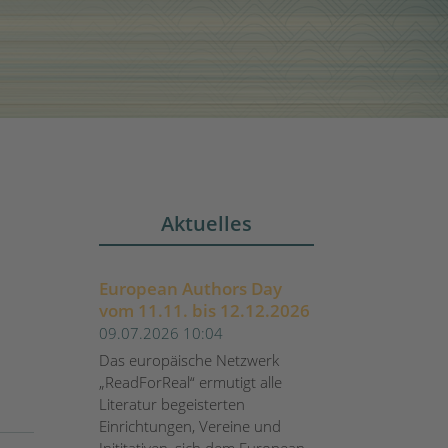
Aktuelles
European Authors Day
vom 11.11. bis 12.12.2026
09.07.2026 10:04
Das europäische Netzwerk
„ReadForReal“ ermutigt alle
Literatur begeisterten
Einrichtungen, Vereine und
Inititativen, sich dem European