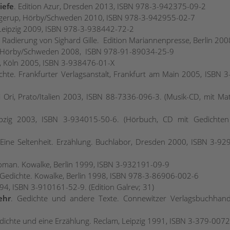
iefe
. Edition Azur, Dresden 2013, ISBN 978-3-942375-09-2
Rugerup, Hörby/Schweden 2010, ISBN 978-3-942955-02-7
, Leipzig 2009, ISBN 978-3-938442-72-2
r Radierung von Sighard Gille. Edition Mariannenpresse, Berlin 200
p, Hörby/Schweden 2008, ISBN 978-91-89034-25-9
7, Köln 2005, ISBN 3-938476-01-X
chte. Frankfurter Verlagsanstalt, Frankfurt am Main 2005, ISBN 3
li Ori, Prato/Italien 2003, ISBN 88-7336-096-3. (Musik-CD, mit Mat
eipzig 2003, ISBN 3-934015-50-6. (Hörbuch, CD mit Gedichte
 Eine Seltenheit. Erzählung. Buchlabor, Dresden 2000, ISBN 3-92
oman. Kowalke, Berlin 1999, ISBN 3-932191-09-9
 Gedichte. Kowalke, Berlin 1998, ISBN 978-3-86906-002-6
994, ISBN 3-910161-52-9. (Edition Galrev; 31)
ehr
. Gedichte und andere Texte. Connewitzer Verlagsbuchhand
edichte und eine Erzählung. Reclam, Leipzig 1991, ISBN 3-379-0072