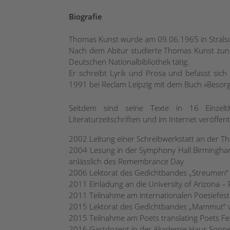
Biografie
Thomas Kunst wurde am 09.06.1965 in Strals
Nach dem Abitur studierte Thomas Kunst zunäch
Deutschen Nationalbibliothek tätig.
Er schreibt Lyrik und Prosa und befasst sich 
1991 bei Reclam Leipzig mit dem Buch »Besorg
Seitdem sind seine Texte in 16 Einzelt
Literaturzeitschriften und im Internet veröffen
2002 Leitung einer Schreibwerkstatt an der 
2004 Lesung in der Symphony Hall Birmingha
anlässlich des Remembrance Day
2006 Lektorat des Gedichtbandes „Streumen“ 
2011 Einladung an die University of Arizona –
2011 Teilnahme am internationalen Poesiefest
2015 Lektorat des Gedichtbandes „Mammut“ v
2015 Teilnahme am Poets translating Poets Fe
2016 Gastdozent in der Akademie Haus Sonn