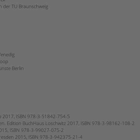
 an der TU Braunschweig
Venedig
hoop
nste Berlin
p 2017, ISBN 978-3-51842-754-5
en. Edition BuchHaus Loschwitz 2017, ISBN 978-3-98162-108-2
2015, ISBN 978-3-99027-075-2
 Dresden 2015, ISBN 978-3-942375-21-4