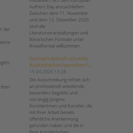
Authors Day anzuschließen.
Zwischen dem 11. November
und dem 12. Dezember 2026
sind alle
t der
Literaturveranstaltungen und
literarischen Formate unter
ierte
#readforreal willkommen.
Sachsen-Anhalt schreibt
gien,
Aufenthaltsstipendien für
Künstlerinnen und
15.04.2026 13:28
Künstler aus
Die Ausschreibung richtet sich
an professionell arbeitende,
itten
besonders begabte und
vorrangig jüngere
Künstlerinnen und Künstler, die
mit ihrer Arbeit bereits
öffentliche Anerkennung
gefunden haben und die in
ihrer künstlerischen