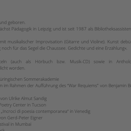
und geboren.
st Pädagogik in Leipzig und ist seit 1987 als Bibliotheksassisten
mit musikalischer Improvisation (Gitarre und Violine). Kunst debüt
 noch für das Segel die Chaussee. Gedichte und eine Erzählung«.
iteln (auch als Hörbuch bzw. Musik-CD) sowie in Antholo
tlicht worden.
Thüringischen Sommerakademie
m im Rahmen der Aufführung des “War Requiems” von Benjamin Br
von Ulrike Almut Sandig
 Poetry Center in Tucson
 „Incroci di poesia contemporanea“ in Venedig
on Gerd-Peter Eigner
stival in Mumbai
eck