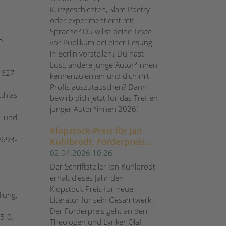
Kurzgeschichten, Slam Poetry
oder experimentierst mit
Sprache? Du willst deine Texte
8
vor Publikum bei einer Lesung
in Berlin vorstellen? Du hast
Lust, andere junge Autor*innen
-627-
kennenzulernen und dich mit
Profis auszutauschen? Dann
thias
bewirb dich jetzt für das Treffen
junger Autor*innen 2026!
n und
Klopstock-Preis für Jan
9693-
Kuhlbrodt, Förderpreis
für Olaf Wisch
02.04.2026 10:26
Der Schriftsteller Jan Kuhlbrodt
erhält dieses Jahr den
Klopstock-Preis für neue
lung,
Literatur für sein Gesamtwerk.
Der Förderpreis geht an den
5-0.
Theologen und Lyriker Olaf