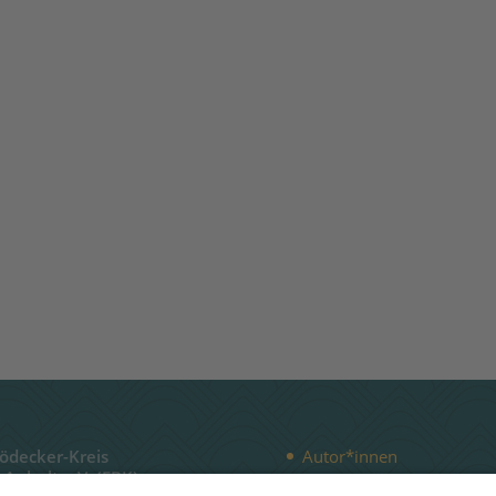
Bödecker-Kreis
Autor*innen
-Anhalt e.V. (FBK)
Publikationen