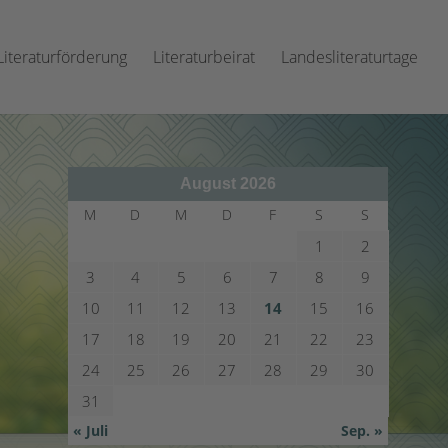
Literaturförderung
Literaturbeirat
Landesliteraturtage
August 2026
M
D
M
D
F
S
S
1
2
3
4
5
6
7
8
9
10
11
12
13
14
15
16
17
18
19
20
21
22
23
24
25
26
27
28
29
30
31
« Juli
Sep. »