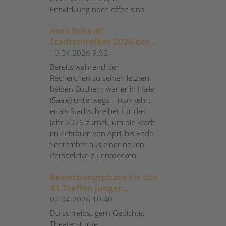
Entwicklung noch offen sind.
Aron Boks ist
Stadtschreiber 2026 der
Stadt Halle (Saale)
10.04.2026 9:52
Bereits während der
Recherchen zu seinen letzten
beiden Büchern war er in Halle
(Saale) unterwegs – nun kehrt
er als Stadtschreiber für das
Jahr 2026 zurück, um die Stadt
im Zeitraum von April bis Ende
September aus einer neuen
Perspektive zu entdecken.
Bewerbungsphase für das
41.Treffen junger
Autor*innen 2026 der
02.04.2026 10:40
Berliner Festspiele
Du schreibst gern Gedichte,
gestartet
Theaterstücke,