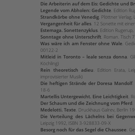
Die Arbeiterin auf dem Eis: Gedichte und Br
Legende vom Abholen: Gedichte
. Edition 
Strandkörbe ohne Venedig
. Plöttner Verlag
Vergangenheit für alles
. 12 Sonette mit eine
Estemaga. Sonettenzyklus
. Edition Rugeru
Sonntage ohne Unterschrift
. Roman. Tisch 
Was wäre ich am Fenster ohne Wale
. Gedi
00122-2
Mitleid in Toronto – leale senza donna
. G
Köchling)
Rein theoretisch adieu
. Edition Erata, L
improvisierter Musik)
Die heftigen Strände der Doresa Mandolf
.
18-6
Martellis Untergewicht. Eine Leichtigkeit
. R
Der Schaum und die Zeichnung vom Pferd
.
Medelotti. Texte
. Druckhaus Galrev, Berlin 1
Die Verteilung des Lächelns bei Gegenw
Leipzig 1992, ISBN 3-928833-09-X
Besorg noch für das Segel die Chaussee
. G