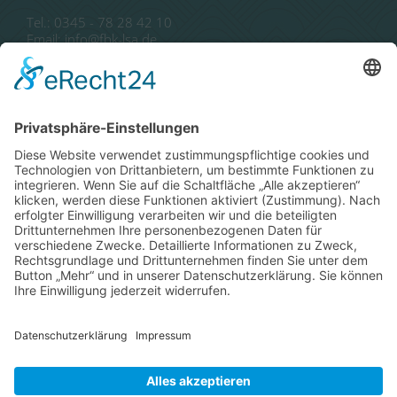
Tel.: 0345 - 78 28 42 10
Email: info@fbk-lsa.de
Autor*innen
Publikationen
Literaturförderung
Literaturbeirat
Landesliteraturtage
Impressum
Datenschutz
Cookie-Einstellungen
Kontakt