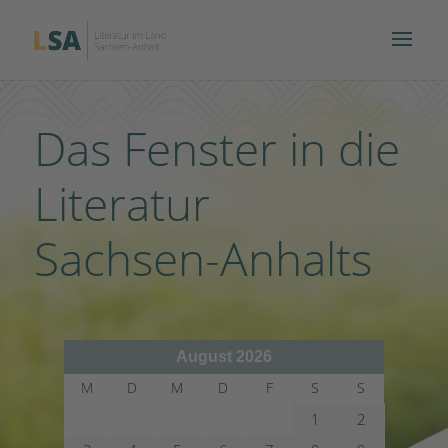
Das Fenster in die
Literatur
Sachsen-Anhalts
August 2026
M
D
M
D
F
S
S
1
2